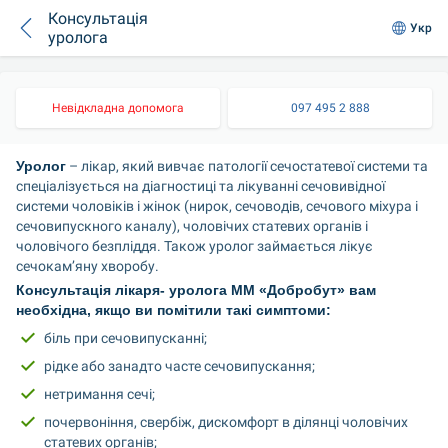
Консультація
Укр
уролога
Невідкладна допомога
097 495 2 888
Уролог
 – лікар, який вивчає патології сечостатевої системи та 
спеціалізується на діагностиці та лікуванні сечовивідної 
системи чоловіків і жінок (нирок, сечоводів, сечового міхура і 
сечовипускного каналу), чоловічих статевих органів і 
чоловічого безпліддя. Також уролог займається лікує 
сечокам’яну хворобу.
Консультація лікаря- уролога ММ «Добробут» вам 
необхідна, якщо ви помітили такі симптоми:
біль при сечовипусканні;
рідке або занадто часте сечовипускання;
нетримання сечі;
почервоніння, свербіж, дискомфорт в ділянці чоловічих 
статевих органів;