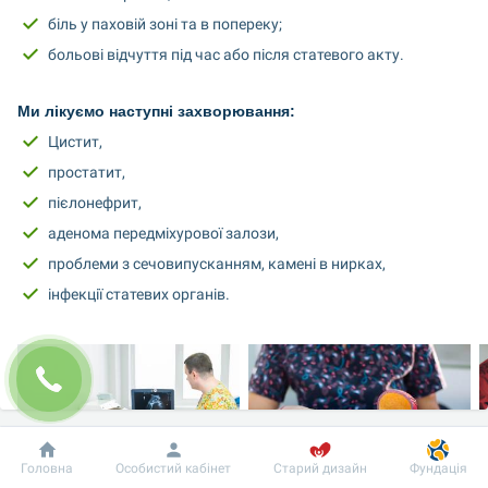
біль у паховій зоні та в попереку;
больові відчуття під час або після статевого акту.
Ми лікуємо наступні захворювання:
Цистит,
простатит,
пієлонефрит,
аденома передміхурової залози,
проблеми з сечовипусканням, камені в нирках,
інфекції статевих органів.
Добробут
Інформація
Пацієнту
Головна
Особистий кабінет
Старий дизайн
Фундація