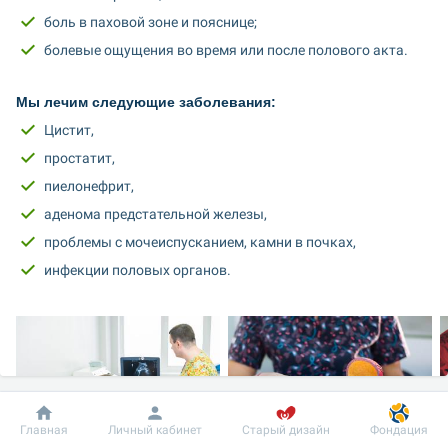
боль в паховой зоне и пояснице;
болевые ощущения во время или после полового акта.
Мы лечим следующие заболевания:
Цистит,
простатит,
пиелонефрит,
аденома предстательной железы,
проблемы с мочеиспусканием, камни в почках,
инфекции половых органов.
Добробут
Информация
Пациенту
Главная
Личный кабинет
Старый дизайн
Фондация