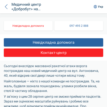
Медичний центр
Укр
«Добробут» на
Антоновича не
працюватиме 28
серпня через
Невідкладна допомога
097 495 2 888
наслідки обстрілу
Невідкладна допомога
Контакт-центр
Сьогодні внаслідок масованої ракетної атаки ворога 
постраждав наш новий медичний центр на вул. Антоновича, 
40, який відкрив свої двері лише чотири місяці тому.
Найголовніше — ніхто з нашої команди не постраждав. Та, на 
жаль, будівля зазнала пошкоджень: уламки розбили вікна, 
стелі й частину обладнання.
У зв’язку з цим 28 серпня центр не зможе приймати пацієнтів. 
Зараз ми оцінюємо масштаби руйнувань і робимо все 
можливе, щоб відновити прийом якнайшвидше. Про 