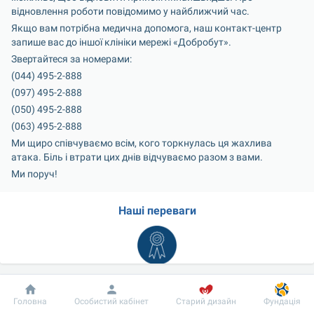
відновлення роботи повідомимо у найближчий час.
Якщо вам потрібна медична допомога, наш контакт-центр 
запише вас до іншої клініки мережі «Добробут».
Звертайтеся за номерами:
(044) 495-2-888
(097) 495-2-888
(050) 495-2-888
(063) 495-2-888
Ми щиро співчуваємо всім, кого торкнулась ця жахлива 
атака. Біль і втрати цих днів відчуваємо разом з вами.
Ми поруч!
Наші переваги
Висока кваліфікація
Добробут
Інформація
Пацієнту
Широкий спектр спеціальностей
Головна
Особистий кабінет
Старий дизайн
Фундація