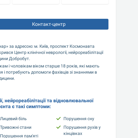
Контакт-центр
ар» за адресою: м. Київ, проспект Космонавта 
крився Центр клінічної неврології, нейрореабілітації 
цини Добробут.
м і чоловікам віком старше 18 років, які мають 
 і потребують допомоги фахівців зі знаннями в 
едицини.
ї, нейрореабілітації та відновлювальної 
єнта є такі симптоми:
Лицевий біль
Порушення сну
Тривожні стани
Порушення рухів у 
кінцівках
Порушення пам'яті