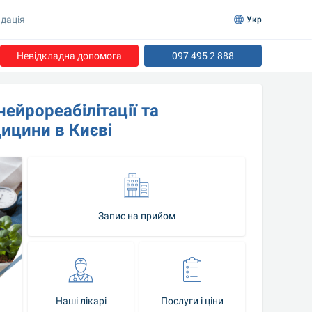
дація
Укр
Невідкладна допомога
097 495 2 888
нейрореабілітації та 
ицини в Києві
Запис на прийом
Наші лікарі
Послуги і ціни