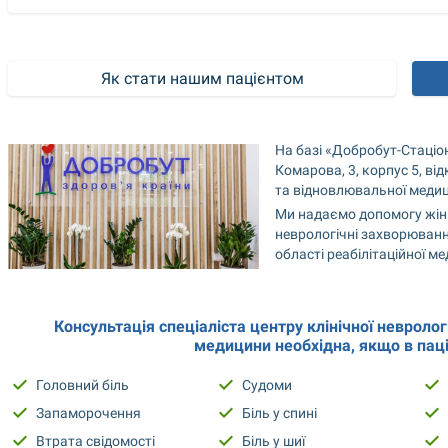
Як стати нашим пацієнтом
На базі «Добробут-Стаціон
Комарова, 3, корпус 5, від
та відновлювальної меди
Ми надаємо допомогу жінка
неврологічні захворювання
області реабілітаційної м
Консультація спеціаліста центру клінічної неврологі
медицини необхідна, якщо в паці
Головний біль
Судоми
Запаморочення
Біль у спині
Втрата свідомості
Біль у шиї