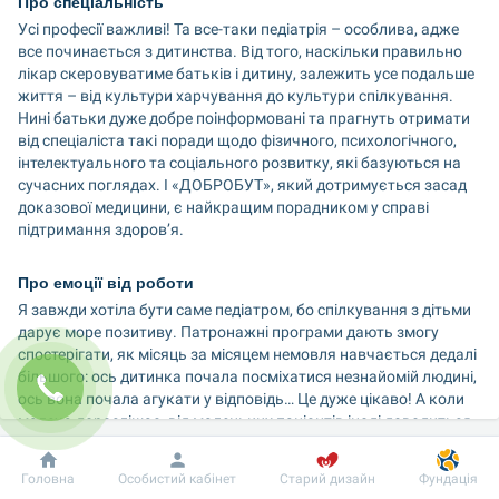
Про спеціальність
Усі професії важливі! Та все-таки педіатрія – особлива, адже 
все починається з дитинства. Від того, наскільки правильно 
лікар скеровуватиме батьків і дитину, залежить усе подальше 
життя – від культури харчування до культури спілкування. 
Нині батьки дуже добре поінформовані та прагнуть отримати 
від спеціаліста такі поради щодо фізичного, психологічного, 
інтелектуального та соціального розвитку, які базуються на 
сучасних поглядах. І «ДОБРОБУТ», який дотримується засад 
доказової медицини, є найкращим порадником у справі 
підтримання здоров’я. 
Про емоції від роботи
Я завжди хотіла бути саме педіатром, бо спілкування з дітьми 
дарує море позитиву. Патронажні програми дають змогу 
спостерігати, як місяць за місяцем немовля навчається дедалі 
більшого: ось дитинка почала посміхатися незнайомій людині, 
ось вона почала агукати у відповідь… Це дуже цікаво! А коли 
малеча дорослішає, від маленьких пацієнтів іноді доводиться 
чути такі недитячі серйозні міркування, що це дивує й 
захоплює. 
Добробут
Інформація
Пацієнту
Головна
Особистий кабінет
Старий дизайн
Фундація