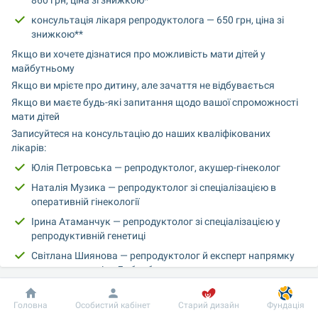
860 грн, ціна зі знижкою*
консультація лікаря репродуктолога — 650 грн, ціна зі 
знижкою**
Якщо ви хочете дізнатися про можливість мати дітей у 
майбутньому
Якщо ви мрієте про дитину, але зачаття не відбувається
Якщо ви маєте будь-які запитання щодо вашої спроможності 
мати дітей
Записуйтеся на консультацію до наших кваліфікованих 
лікарів:
Юлія Петровська — репродуктолог, акушер-гінеколог
Наталія Музика — репродуктолог зі спеціалізацією в 
оперативній гінекології
Ірина Атаманчук — репродуктолог зі спеціалізацією у 
репродуктивній генетиці
Світлана Шиянова — репродуктолог й експерт напрямку 
репродуктологія «Добробуту»
На консультації фахівець вислухає та проаналізує вашу 
Добробут
Інформація
Пацієнту
історію, призначить необхідні обстеження та аналізи, якщо 
Головна
Особистий кабінет
Старий дизайн
Фундація