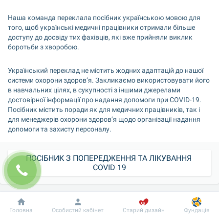
Наша команда переклала посібник українською мовою для 
того, щоб українські медичні працівники отримали більше 
доступу до досвіду тих фахівців, які вже прийняли виклик 
боротьби з хворобою.
Український переклад не містить жодних адаптацій до нашої 
системи охорони здоров’я. Закликаємо використовувати його 
в навчальних цілях, в сукупності з іншими джерелами 
достовірної інформації про надання допомоги при COVID-19. 
Посібник містить поради як для медичних працівників, так і 
для менеджерів охорони здоров’я щодо організації надання 
допомоги та захисту персоналу.
ПОСІБНИК З ПОПЕРЕДЖЕННЯ ТА ЛІКУВАННЯ 
COVID 19
Над перекладом працювали: Зеленчук Олександра, Каменюк 
Катерина, Кулянков Олександр, Коваленко В’ячеслав, 
Добробут
Інформація
Пацієнту
Головна
Особистий кабінет
Старий дизайн
Фундація
Василець Юрій, Летичевська Вероніка.