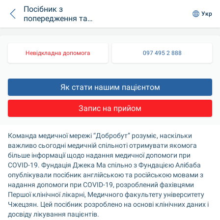
Посібник з
Укр
попередження та
лікування COVID-19
Невідкладна допомога
097 495 2 888
Як стати нашим пацієнтом
Запис на прийом
Команда медичної мережі “Добробут” розуміє, наскільки 
важливо сьогодні медичній спільноті отримувати якомога 
більше інформації щодо надання медичної допомоги при 
COVID-19. Фундація Джека Ма спільно з Фундацією Алібаба 
опублікували посібник англійською та російською мовами з 
надання допомоги при COVID-19, розроблений фахівцями 
Першої клінічної лікарні, Медичного факультету університету 
Чжецзян. Цей посібник розроблено на основі клінічних даних і 
досвіду лікування пацієнтів.