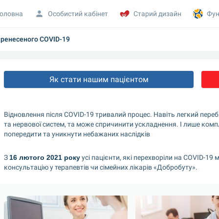
оловна
Особистий кабінет
Старий дизайн
Фун
еренесеного COVID-19
Як стати нашим пацієнтом
Відновлення після COVID-19 тривалий процес. Навіть легкий перебі
та нервової систем, та може спричинити ускладнення. І лише комп
попередити та уникнути небажаних наслідків
З 
16 лютого 2021 року
 усі пацієнти, які перехворіли на COVID-1
консультацію у терапевтів чи сімейних лікарів «Добробуту».