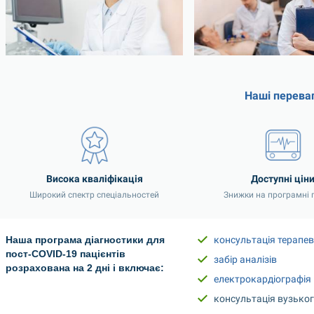
Наші перева
Висока кваліфікація
Доступні цін
Широкий спектр спеціальностей
Знижки на програмні 
Наша програма діагностики для 
консультація терапев
пост-COVID-19 пацієнтів 
забір аналізів
розрахована на 2 дні і включає:
електрокардіографія
консультація вузького