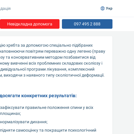
дація
Укр
Невідкладна допомога
097 495 2 888
ію хребта за допомогою спеціально підібраних 
наповнюючи повітрям переважно одну легеню (праву 
іозу та консервативним методом позбавитися від 
му вивченні всіх проблемних складових сколіозу і 
ндивідуальної програми лікування, комплексний 
, виходячи з наявного типу сколіотичної деформації.
осягати конкретних результатів:
зафіксувати правильне положення спини у всіх 
площинах;
нормалізувати дихання;
підняти самооцінку та покращити психологічний 