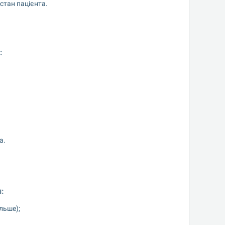
стан пацієнта.
:
а.
:
льше);