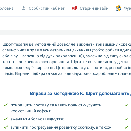
оловна
Особистий кабінет
Старий дизайн
Фун
Шрот-терапія це метод який дозволяє виконати тривимірну корекц
специфічних вправ з асиметричним диханням (тобто робити вдих 
або ліву – залежно від дуги викривлення)), залежно від типу скол
такого поширеного захворювання. Шрот-терапія полягає у детально
комплексному їх вирішенні. Це правильна діагностика, розробка і
підхід. Вправи підбираються за індивідуально розробленим планом
Вправи за методикою К. Шрот допомагають д
покращити поставу та навіть повністю усунути 
косметичний дефект;
зменшити больові відчуття;
зупинити прогресування розвитку сколіозу, а також 