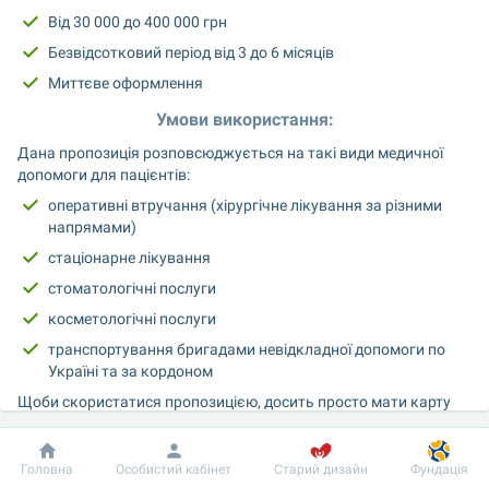
Від 30 000 до 400 000 грн
Безвідсотковий період від 3 до 6 місяців
Миттєве оформлення
Умови використання:
Дана пропозиція розповсюджується на такі види медичної 
допомоги для пацієнтів:
оперативні втручання (хірургічне лікування за різними 
напрямами)
стаціонарне лікування
стоматологічні послуги
косметологічні послуги
транспортування бригадами невідкладної допомоги по 
Україні та за кордоном
Щоби скористатися пропозицією, досить просто мати карту 
Monobank, а також доступну суму на оплату частинами по 
вашій картці.
Добробут
Інформація
Пацієнту
Головна
Особистий кабінет
Старий дизайн
Фундація
Зверніть увагу! Для оформлення розстрочки на картці має бути 