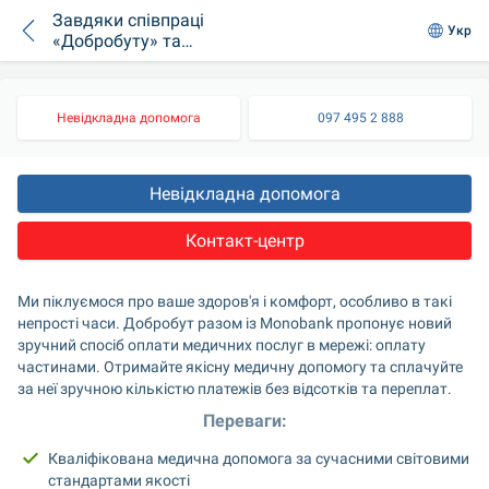
Завдяки співпраці
Укр
«Добробуту» та
monobank ви маєте
можливість
оплачувати
Невідкладна допомога
097 495 2 888
медичні послуги
частинами
Невідкладна допомога
Контакт-центр
Ми піклуємося про ваше здоров'я і комфорт, особливо в такі 
непрості часи. Добробут разом із Monobank пропонує новий 
зручний спосіб оплати медичних послуг в мережі: оплату 
частинами. Отримайте якісну медичну допомогу та сплачуйте 
за неї зручною кількістю платежів без відсотків та переплат.
Переваги:
Кваліфікована медична допомога за сучасними світовими 
стандартами якості