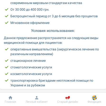
современным мировым стандартам качества
От 30 000 до 400 000 грн.
Беспроцентный период от 3 до 6 месяцев без процентов
Мгновенное оформление
Условия использования:
Данное предложение распространяется на следующие виды 
медицинской помощи для пациентов:
оперативные вмешательства (хирургическое лечение по 
различным направлениям)
стационарное лечение
стоматологические услуги
косметологические услуги
транспортировка бригадами неотложной помощи по 
Украине и за рубежом
Чтобы воспользоваться предложением, достаточно просто 
иметь карту Monobank, а также доступную сумму на оплату 
Добробут
Информация
Пациенту
частями по вашей карте.
Главная
Личный кабинет
Старый дизайн
Фондация