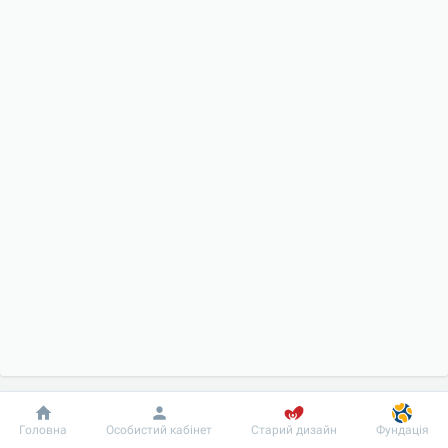
Добробут
Інформація
Пацієнту
Головна
Особистий кабінет
Старий дизайн
Фундація