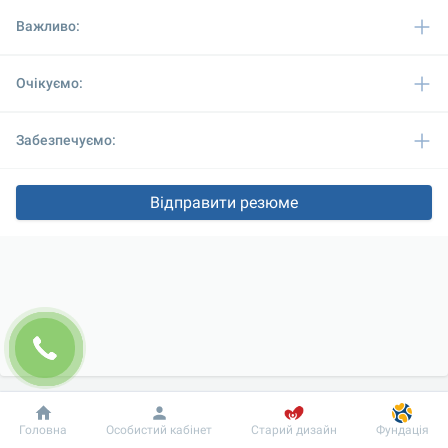
Важливо:
Очікуємо:
Забезпечуємо:
Відправити резюме
Добробут
Інформація
Пацієнту
Головна
Особистий кабінет
Старий дизайн
Фундація