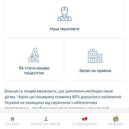
Наші терапевти
Як стати нашим
Запис на прийом
пацієнтом
Більшість людей вважають, що щеплення необхідні лише 
дітям. Через цю поширену помилку 80% дорослого населення 
України не захищено від серйозних і небезпечних 
захворювань, профілактика яких полягає у вакцинації.
При цьому для більшості захворювань, щеплення яких 
Добробут
Інформація
Пацієнту
Головна
Особистий кабінет
Старий дизайн
Фундація
передбачено національним календарем, 