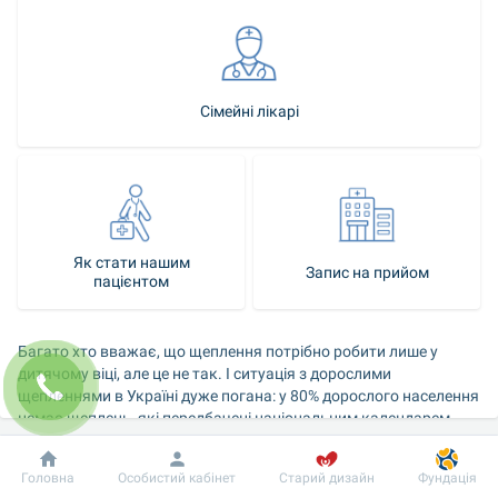
Сімейні лікарі
Як стати нашим
Запис на прийом
пацієнтом
Багато хто вважає, що щеплення потрібно робити лише у 
дитячому віці, але це не так. І ситуація з дорослими 
щепленнями в Україні дуже погана: у 80% дорослого населення 
немає щеплень, які передбачені національним календарем. 
Щеплення в деяких випадках є єдиним ефективним способом 
профілактики захворювання, а також воно є захистом від 
Добробут
Інформація
Пацієнту
Головна
Особистий кабінет
Старий дизайн
Фундація
тяжких наслідків у разі хвороби. Тому вакцинацію потрібно 