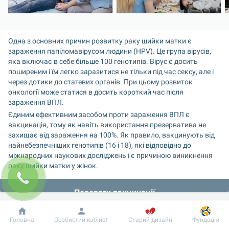
Одна з основних причин розвитку раку шийки матки є 
зараження папіломавірусом людини (HPV). Це група вірусів, 
яка включає в себе більше 100 генотипів. Вірус є досить 
поширеним і їм легко заразитися не тільки під час сексу, але і 
через дотики до статевих органів. При цьому розвиток 
онкології може статися в досить короткий час після 
зараження ВПЛ.
Єдиним ефективним засобом проти зараження ВПЛ є 
вакцинація, тому як навіть використання презерватива не 
захищає від зараження на 100%. Як правило, вакцинують від 
найнебезпечніших генотипів (16 і 18), які відповідно до 
міжнародних наукових досліджень і є причиною виникнення 
раку шийки матки у жінок.
Переваги вакцинації
Вакцинація в ранньому віці запобігає розвитку важких 
захворювань у дорослому віці
Добробут
Інформація
Пацієнту
Головна
Особистий кабінет
Старий дизайн
Фундація