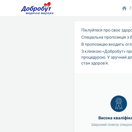
Г
Піклуйтеся про своє здор
Спеціальна пропозиція з 
В пропозицію входить огля
З клінікою «Добробут» пр
процедурою. У зручний дл
стан здоров'я.
Широкий спектр спеціа