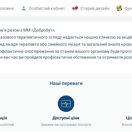
оловна
Особистий кабінет
Старий дизайн
Фун
ов’я разом з ММ «Добробут».
базового терапевтичного огляду надається нашою клінікою за акці
д лікаря-терапевта або сімейного лікаря та загальний аналіз крові
офілактичне спостереження за станом вашого організму буде прост
я вас час ви пройдете профілактичне обстеження та отримаєте роз
Наші переваги
льностей
Знижки на програмні послуги