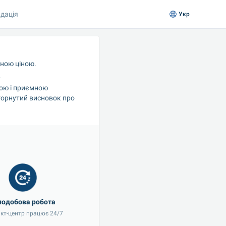
дація
Укр
йною ціною.
.
ою і приємною 
горнутий висновок про 