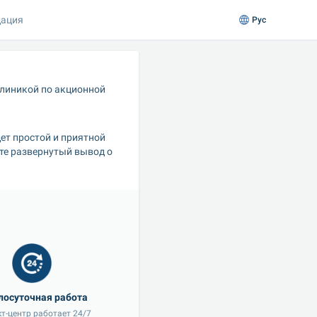
ация
Рус
линикой по акционной 
т простой и приятной 
те развернутый вывод о 
т-центр работает 24/7