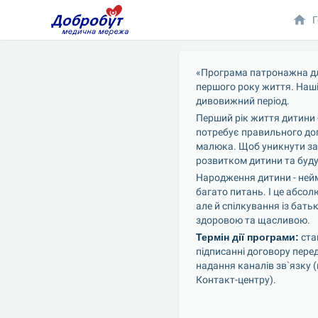
Г
«Програма патронажна для
першого року життя. Наші
дивовижний період.
Перший рік життя дитини -
потребує правильного дог
малюка. Щоб уникнути зай
розвитком дитини та буду
Народження дитини - нейм
багато питань. І це абсо
але й спілкування із бат
здоровою та щасливою.
Термін дії програми:
 ст
підписанні договору пере
надання каналів зв`язку 
Контакт-центру).