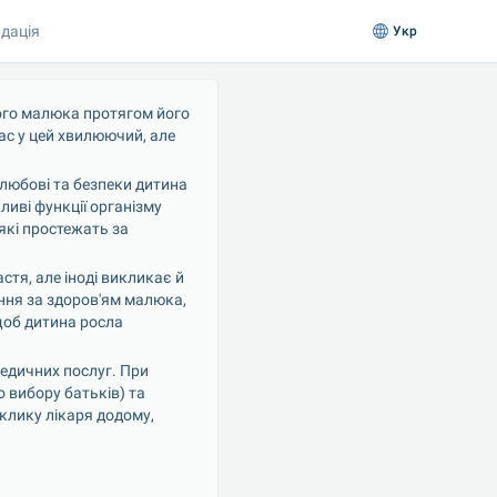
дація
Укр
го малюка протягом його 
с у цей хвилюючий, але 
любові та безпеки дитина 
иві функції організму 
кі простежать за 
тя, але іноді викликає й 
ння за здоров'ям малюка, 
щоб дитина росла 
едичних послуг. При 
 вибору батьків) та 
клику лікаря додому, 