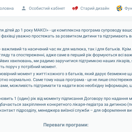
оловна
Особистий кабінет
Старий дизайн
Фун
 дітей до 1 року МАКСІ» - це комплексна програма супроводу вашо
 фахівці уважно простежать за розвитком дитини та підтримають ва
 важливий та насичений час як для малюка, так і для батьків. Крім 
ляду та спостереженні, адже саме в перший рік формуються всі важл
вих хвилювань, ми радимо заручитися підтримкою наших лікарів, я
ть поруч у потрібний момент.
овірний момент у житті кожного з батьків, який дарує безмежне щас
лютно нормально. Саме тому наша програма - це не лише спостереже
ьками, можливість підтримати та надати всю необхідну інформацію, 
ановить 1 (один) рік від моменту підписання Договору про надання м
дбачається закріплення конкретного лікаря-педіатра за дитиною (по
(контакт підрозділу, менеджера виїзної служби – для оформлення ви
Переваги програми: