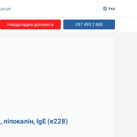
дація
Укр
Невідкладна допомога
097 495 2 888
 ліпокалін, IgE (e228)