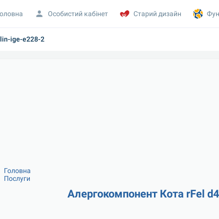
оловна
Особистий кабінет
Старий дизайн
Фун
lin-ige-e228-2
Головна
Послуги
Алергокомпонент Кота rFel d4,