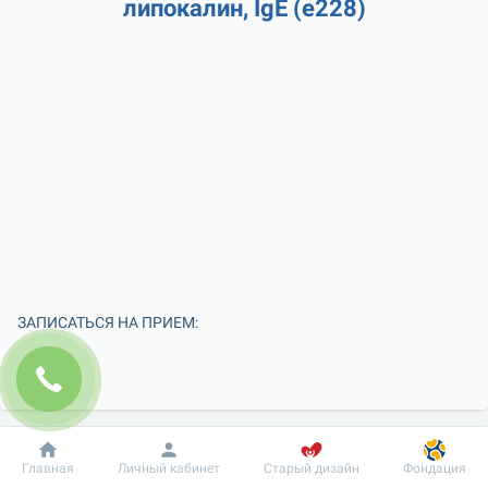
липокалин, IgE (e228)
ЗАПИСАТЬСЯ НА ПРИЕМ:
Добробут
Информация
Пациенту
Главная
Личный кабинет
Старый дизайн
Фондация