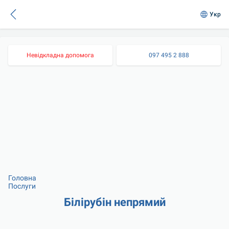
Укр
Невідкладна допомога
097 495 2 888
Головна
Послуги
Білірубін непрямий