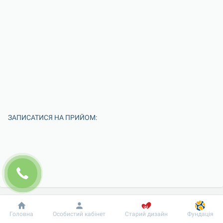
ЗАПИСАТИСЯ НА ПРИЙОМ:
Добробут
Інформація
Пацієнту
Головна
Особистий кабінет
Старий дизайн
Фундація
Введіть Ваше ім'я