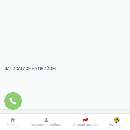
ЗАПИСАТИСЯ НА ПРИЙОМ:
Добробут
Інформація
Пацієнту
Головна
Особистий кабінет
Старий дизайн
Фундація
Введіть Ваше ім'я