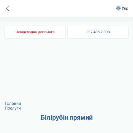
Укр
Невідкладна допомога
097 495 2 888
Головна
Послуги
Білірубін прямий