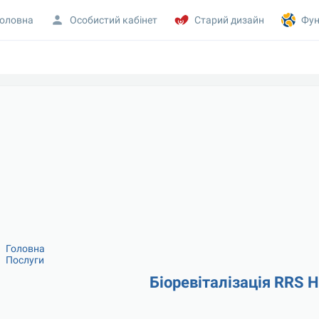
оловна
Особистий кабінет
Старий дизайн
Фун
Головна
Послуги
Біоревіталізація RRS Hy