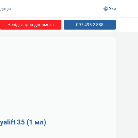
дація
Укр
Невідкладна допомога
097 495 2 888
alift 35 (1 мл)