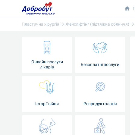
Г
Пластична хірургія
Фейсліфтінг (підтяжка обличчя)
Онлайн послуги
Безоплатні послуги
лікарів
Історії війни
Репродуктологія