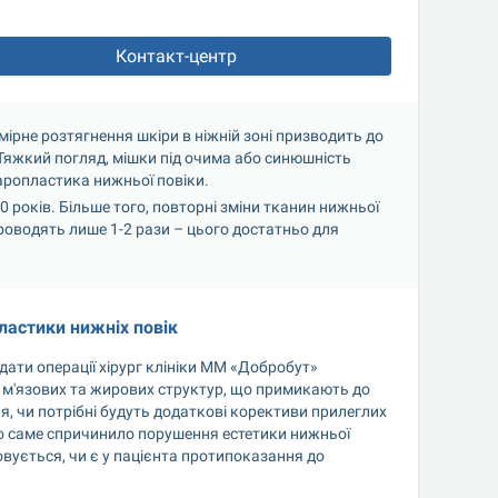
Контакт-центр
ірне розтягнення шкіри в ніжній зоні призводить до 
Тяжкий погляд, мішки під очима або синюшність 
аропластика нижньої повіки.
 років. Більше того, повторні зміни тканин нижньої 
оводять лише 1-2 рази – цього достатньо для 
астики нижніх повік
ти операції хірург клініки ММ «Добробут» 
 м'язових та жирових структур, що примикають до 
 чи потрібні будуть додаткові корективи прилеглих 
що саме спричинило порушення естетики нижньої 
овується, чи є у пацієнта протипоказання до 