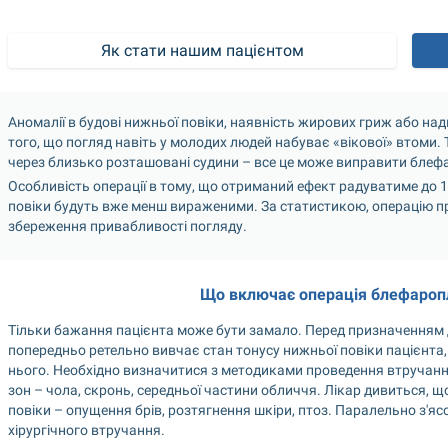
Як стати нашим пацієнтом
Аномалії в будові нижньої повіки, наявність жирових гриж або надм
того, що погляд навіть у молодих людей набуває «вікової» втоми. 
через близько розташовані судини – все це може виправити блеф
Особливість операції в тому, що отриманий ефект радуватиме до 10
повіки будуть вже менш вираженими. За статистикою, операцію пр
збереження привабливості погляду.
Що включає операція блефаропл
Тільки бажання пацієнта може бути замало. Перед призначенням да
попередньо ретельно вивчає стан тонусу нижньої повіки пацієнта,
нього. Необхідно визначитися з методиками проведення втручання,
зон – чола, скронь, середньої частини обличчя. Лікар дивиться, 
повіки – опущення брів, розтягнення шкіри, птоз. Паралельно з'яс
хірургічного втручання.