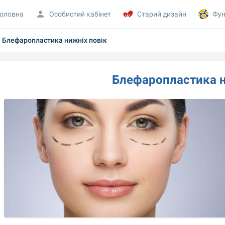
оловна
Особистий кабінет
Старий дизайн
Фун
Блефаропластика нижніх повік
Блефаропластика н