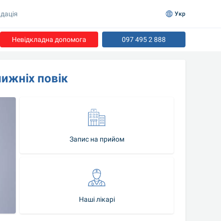
дація
Укр
Невідкладна допомога
097 495 2 888
ижніх повік
Запис на прийом
Наші лікарі