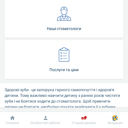
Наші стоматологи
Послуги та ціни
Здорові зуби - це запорука гарного самопочуття і здоров'я 
дитини. Тому важливо навчити дитину з ранніх років чистити 
зуби і не боятися ходити до стоматолога. Щоб привчити 
дитину не боятися, необхідно почати знайомити її з зубним 
лікарем задовго до того, як виникне необхідність в лікуванні. В 
такому випадку візит до лікаря не буде асоціюватися з болем і 
Добробут
Інформація
Пацієнту
Головна
Особистий кабінет
Старий дизайн
Фундація
не буде викликати стрес.