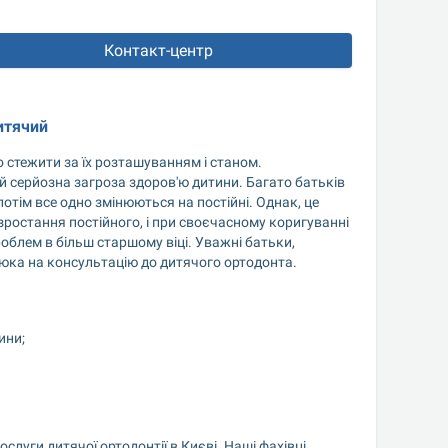
Контакт-центр
итячий
 стежити за їх розташуванням і станом. 
 й серйозна загроза здоров'ю дитини. Багато батьків 
тім все одно змінюються на постійні. Однак, це 
ростання постійного, і при своєчасному коригуванні 
блем в більш старшому віці. Уважні батьки, 
люка на консультацію до дитячого ортодонта.
ини;
луги дитячої ортодонтії в Києві. Наші фахівці 