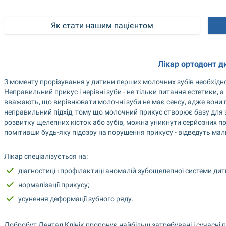
Як стати нашим пацієнтом
Лікар ортодонт д
З моменту прорізування у дитини перших молочних зубів необхідно
Неправильний прикус і нерівні зуби - не тільки питання естетики, а
вважають, що вирівнювати молочні зуби не має сенсу, адже вони по
неправильний підхід, тому що молочний прикус створює базу для з
розвитку щелепних кісток або зубів, можна уникнути серйозних про
помітивши будь-яку підозру на порушення прикусу - відведуть ма
Лікар спеціалізується на:
діагностиці і профілактиці аномалій зубощелепної системи дит
нормалізації прикусу;
усунення деформації зубного ряду.
Добробут Дентал Клінік пропонує найбільш затребувані і сучасні пос