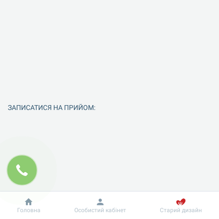
ЗАПИСАТИСЯ НА ПРИЙОМ:
Добробут
Інформація
Введіть Ваше ім'я
Головна
Особистий кабінет
Старий дизайн