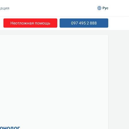
ация
Рус
Неотложная помощь
097 495 2 888
онолог