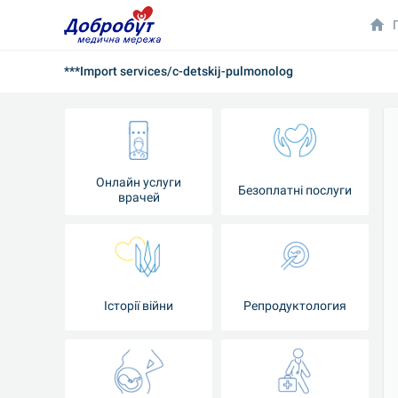
***Import services/c-detskij-pulmonolog
Онлайн услуги
Безоплатні послуги
врачей
Iсторії війни
Репродуктология