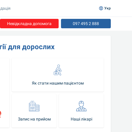
дація
Укр
Невідкладна допомога
097 495 2 888
гії для дорослих
Як стати нашим пацієнтом
Запис на прийом
Наші лікарі