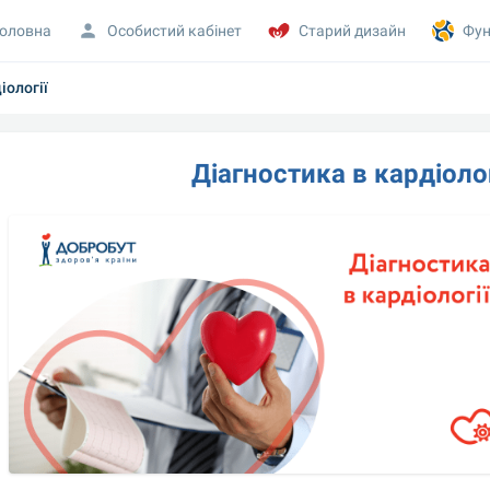
оловна
Особистий кабінет
Старий дизайн
Фун
іології
Діагностика в кардіоло