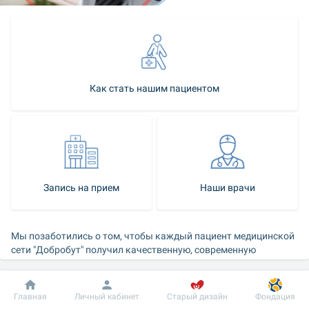
Как стать нашим пациентом
Запись на прием
Наши врачи
Мы позаботились о том, чтобы каждый пациент медицинской 
сети "Добробут" получил качественную, современную 
инструментальную и лабораторную диагностику в 
комфортных условиях.
Добробут
Информация
Пациенту
Главная
Личный кабинет
Старый дизайн
Фондация