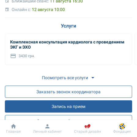
Ближайший сеанс: 
11 августа 16:30
Онлайн с: 
12 августа 10:00
Услуги
Комплексная консультация кардиолога с проведением
ЭКГ и ЭХО
3430 грн.
Посмотреть все услуги
Заказать звонок координатора
Запись на прием
Запись на онлайн разъяснения
Добробут
Информация
Пациенту
Главная
Личный кабинет
Старый дизайн
Фондация