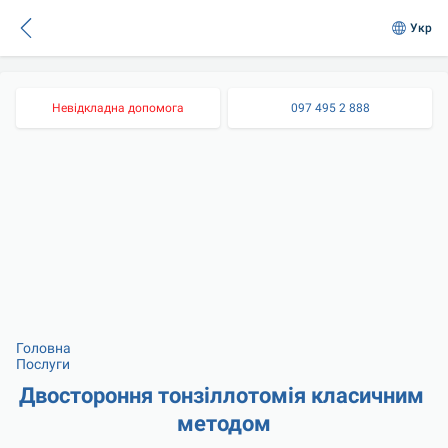
Укр
Невідкладна допомога
097 495 2 888
Головна
Послуги
Двостороння тонзіллотомія класичним 
методом