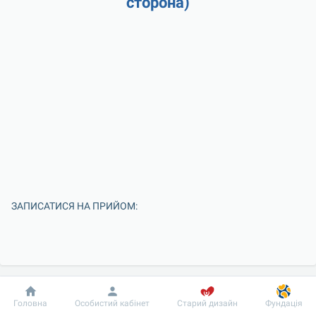
сторона)
ЗАПИСАТИСЯ НА ПРИЙОМ:
Добробут
Інформація
Пацієнту
Головна
Особистий кабінет
Старий дизайн
Фундація