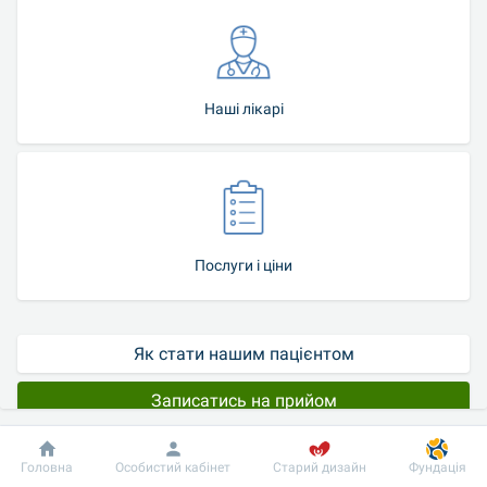
Наші лікарі
Послуги і ціни
Як стати нашим пацієнтом
Записатись на прийом
Стаціонарне лікування в палаті інтенсивної 
Добробут
Інформація
Пацієнту
Головна
Особистий кабінет
Старий дизайн
Фундація
терапії для дітей