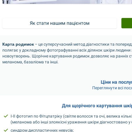
Карта родимок
 – це суперсучасний метод діагностики та попере
полягає у докладному фотографуванні всіх ділянок шкіри людини
новоутворень. Щорічне картування родимок дозволяє на ранніх ста
меланома, базаліома та інші.
Ціни на послу
Переглянути всі пос
Для щорічного картування шкір
І-ІІ фототип по Фітцпатріку (світле волосся та очі, велика кіл
(меланома або інші злоякісні ураження шкіри діагностовано у 
синдром диспластичних невусів;