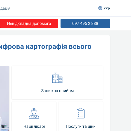
дація
Укр
Невідкладна допомога
097 495 2 888
фрова картографія всього 
Запис на прийом
Наші лікарі
Послуги та ціни