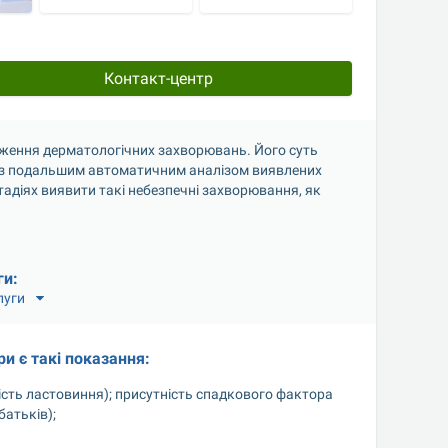
Контакт-центр
дження дерматологічних захворювань. Його суть 
 з подальшим автоматичним аналізом виявлених 
діях виявити такі небезпечні захворювання, як 
ги:
луги
и є такі показання:
ькість ластовиння); присутність спадкового фактора 
батьків);