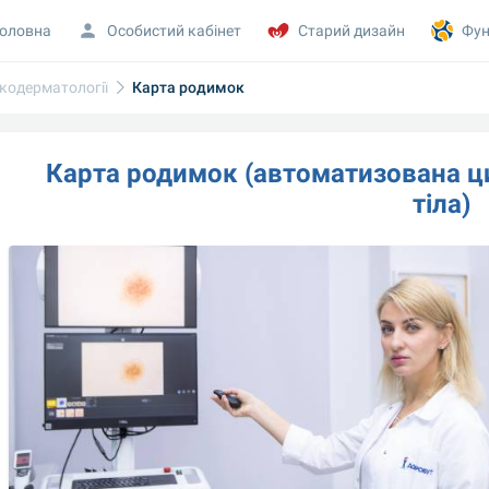
оловна
Особистий кабінет
Старий дизайн
Фун
кодерматології
Карта родимок
Карта родимок (автоматизована ци
тіла)