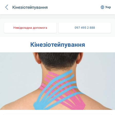
Кінезіотейпування
Укр
Невідкладна допомога
097 495 2 888
Кінезіотейпування