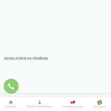
ЗАПИСАТИСЯ НА ПРИЙОМ:
Добробут
Інформація
Пацієнту
Головна
Особистий кабінет
Старий дизайн
Фундація
Введіть Ваше ім'я