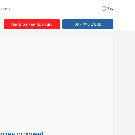
ация
Рус
Неотложная помощь
097 495 2 888
(одна сторона)