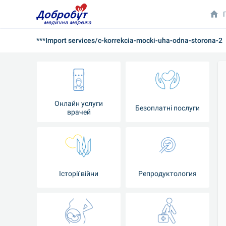
***Import services/c-korrekcia-mocki-uha-odna-storona-2
Онлайн услуги
Безоплатні послуги
врачей
Iсторії війни
Репродуктология