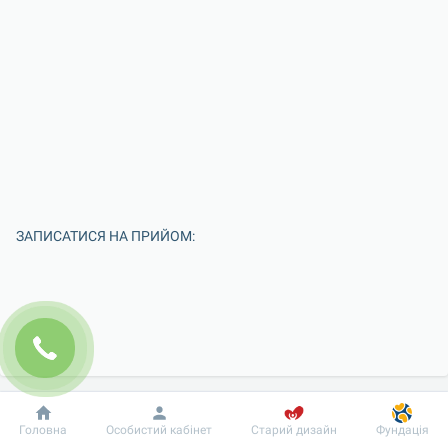
ЗАПИСАТИСЯ НА ПРИЙОМ:
Добробут
Інформація
Пацієнту
Головна
Особистий кабінет
Старий дизайн
Фундація
Введіть Ваше ім'я