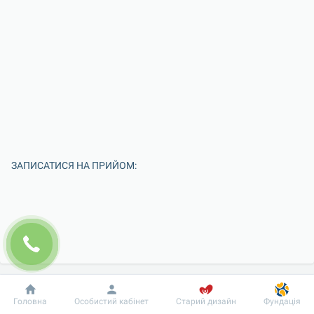
ЗАПИСАТИСЯ НА ПРИЙОМ:
Добробут
Інформація
Пацієнту
Головна
Особистий кабінет
Старий дизайн
Фундація
Введіть Ваше ім'я