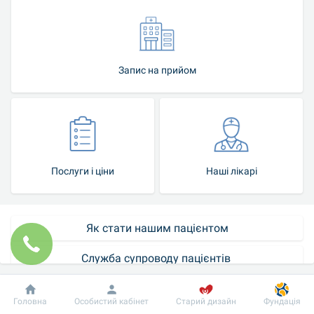
Запис на прийом
Послуги і ціни
Наші лікарі
Як стати нашим пацієнтом
Служба супроводу пацієнтів 
Контакт-центр
Добробут
Інформація
Пацієнту
Головна
Особистий кабінет
Старий дизайн
Фундація