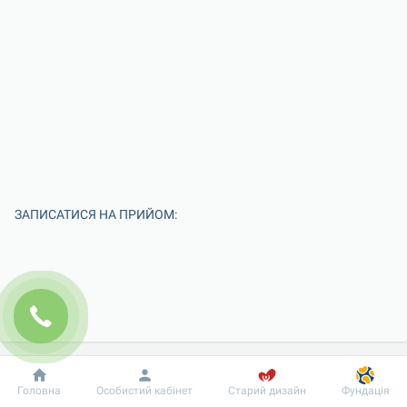
ЗАПИСАТИСЯ НА ПРИЙОМ:
Добробут
Інформація
Пацієнту
Головна
Особистий кабінет
Старий дизайн
Фундація
Введіть Ваше ім'я