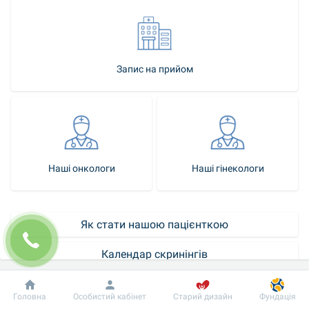
Запис на прийом
Наші онкологи
Наші гінекологи
Як стати нашою пацієнткою
Календар скринінгів
Контакт-центр
Добробут
Інформація
Пацієнту
Головна
Особистий кабінет
Старий дизайн
Фундація