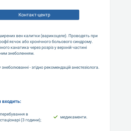
Контакт-центр
ширених вен калитки (варикоцеле). Проводять при 
рофії яєчок або хронічного больового синдрому. 
ого канатика через розріз у верхній частині 
ьним знеболенням.
 знеболюванні - згідно рекомендацій анестезіолога.
и входить:
перебування в 
медикаменти.
стаціонарі (3 години);