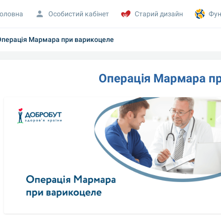
оловна
Особистий кабінет
Старий дизайн
Фун
Операція Мармара при варикоцеле
Операція Мармара п