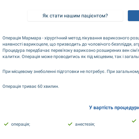
Як стати нашим пацієнтом?
Операція Мармара - хірургічний метод лікування варикозного роз
наявності варикоцеле, що призводить до чоловічого безпліддя, ат
Процедура передбачає перев'язку варикозно розширених вен сім’ян
калитки. Операція може проводитись як під місцевим, так і загал
При місцевому знеболенні підготовки не потребує. При загальному
Операція триває 60 хвилин.
У вартість процедур
операція;
анестезія;