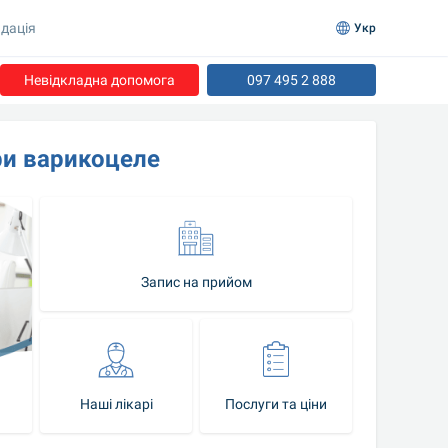
дація
Укр
Невідкладна допомога
097 495 2 888
ри варикоцеле
Запис на прийом
Наші лікарі
Послуги та ціни