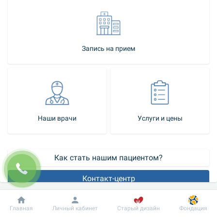
Запись на прием
Наши врачи
Услуги и цены
Как стать нашим пациентом?
Контакт-центр
Операция Мармара - хирургический метод лечения 
Добробут
Информация
Пациенту
Главная
Личный кабинет
Старый дизайн
Фондация
варикозного расширенных вен мошонки (варикоцеле). 