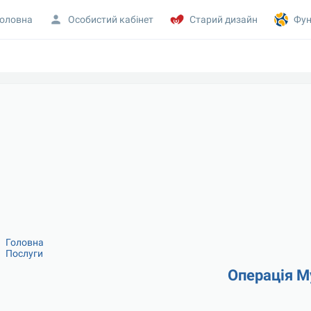
оловна
Особистий кабінет
Старий дизайн
Фун
Головна
Послуги
Операція М