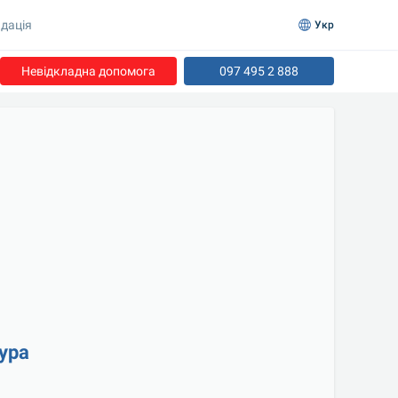
дація
Укр
Невідкладна допомога
097 495 2 888
ура