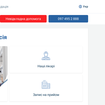
дація
Укр
Невідкладна допомога
097 495 2 888
сія
Наші лікарі
Запис на прийом