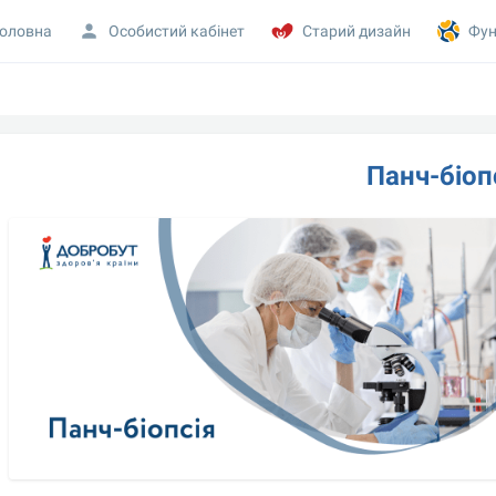
оловна
Особистий кабінет
Старий дизайн
Фун
Панч-біоп