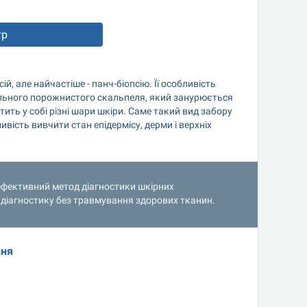
тр
, але найчастіше - панч-біопсію. Її особливість 
льного порожнистого скальпеля, який занурюється 
ить у собі різні шари шкіри. Саме такий вид забору 
сть вивчити стан епідермісу, дерми і верхніх 
ефективний метод діагностики шкірних 
 діагностику без травмування здорових тканин.
ння