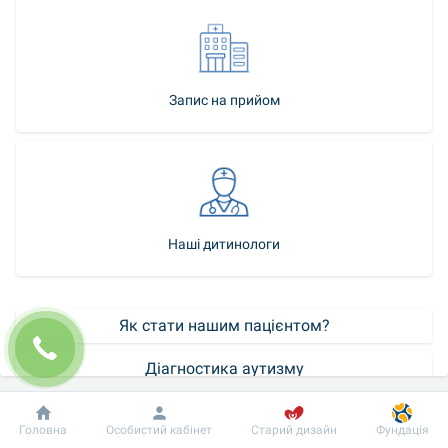
Запис на прийом
Наші дитинологи
Як стати нашим пацієнтом?
Діагностика аутизму
Контакт-центр
Добробут
Інформація
Пацієнту
Головна
Особистий кабінет
Старий дизайн
Фундація