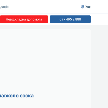
дація
Укр
Невідкладна допомога
097 495 2 888
навколо соска